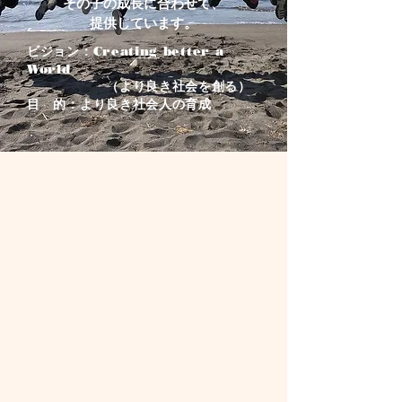
その子の
成長に合わせて、
提供しています。
ビジョン：Creating better a
World
（より良き社会を創る）
目 的：より良き社会人の育成