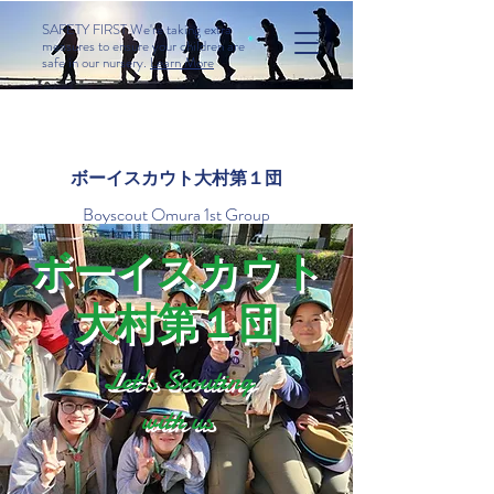
SAFETY FIRST We're taking extra
measures to ensure your children are
safe in our nursery.
Learn More
​ボーイスカウト大村第１団
Boyscout Omura 1st Group
​ボーイスカウト
大村第１団
Let's Scouting
with us