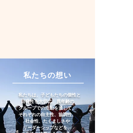
​私たちの想い
私たちは、子どもたちの個性と
自発性
を大切に、
異年齢の
グループ
での
活動を
通じて、
それぞれの
自主性、協調性、
社会性、
たくましさ
や
リーダーシップなどを、