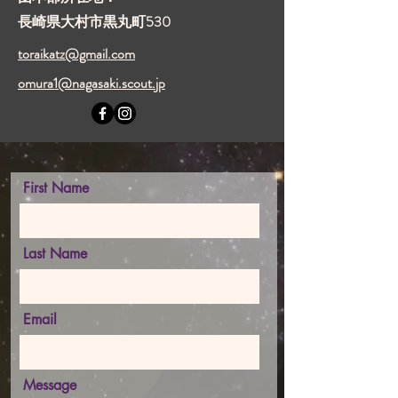
長崎県大村市黒丸町530
toraikatz@gmail.com
omura1@nagasaki.scout.jp
First Name
Last Name
Email
Message