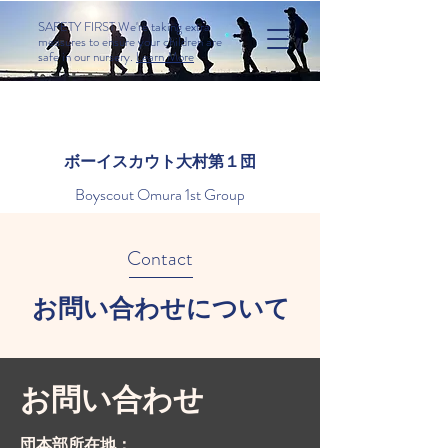
SAFETY FIRST We're taking extra
measures to ensure your children are
safe in our nursery.
Learn More
​ボーイスカウト大村第１団
Boyscout Omura 1st Group
Contact
お問い合わせについて
​お問い合わせ
​団本部所在地：