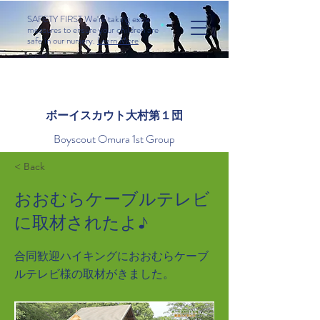
SAFETY FIRST We're taking extra
measures to ensure your children are
safe in our nursery.
Learn More
​ボーイスカウト大村第１団
Boyscout Omura 1st Group
< Back
おおむらケーブルテレビ
に取材されたよ♪
合同歓迎ハイキングにおおむらケーブ
ルテレビ様の取材がきました。